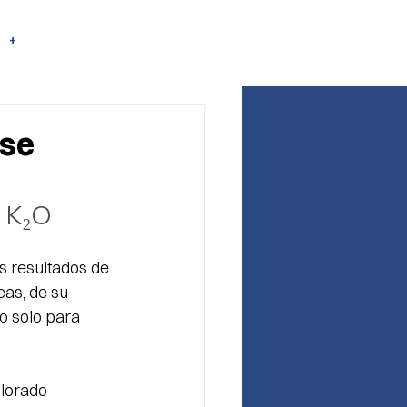
+
ase
e
K₂O
 resultados de 
as, de su 
o solo para 
olorado 