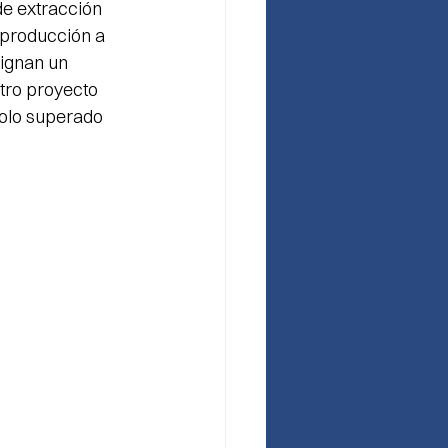
e extracción 
 producción a 
signan un 
tro proyecto 
solo superado 