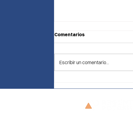
Comentarios
Escribir un comentario...
Argentina Potash obtiene
una financiación histórica
de US$4,07 millones del
fondo para el desarrollo de
proyectos por parte de la
DFC de Estados Unidos
para el Proyecto de Potasio
El Ceibo