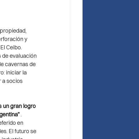
 propiedad, 
rforación y 
El Ceibo. 
 de evaluación 
de cavernas de 
: iniciar la 
 a socios 
s un gran logro 
gentina"
 . 
ferido en 
. El futuro se 